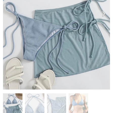
HALJINE
KUPAĆI KOSTIMI
OBUĆA
DODACI
RASPRODAJA