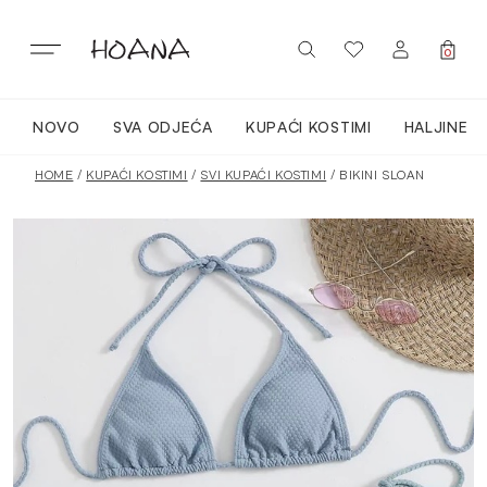
Preskoči
na
sadržaj
0
NOVO
SVA ODJEĆA
KUPAĆI KOSTIMI
HALJINE
PRIJAVITE SE / REGISTRIRAJTE SE
NOVO
HOME
/
KUPAĆI KOSTIMI
/
SVI KUPAĆI KOSTIMI
/ BIKINI SLOAN
CLOTHING
LOUNGEWEAR
ACTIVEWEAR
TOPI