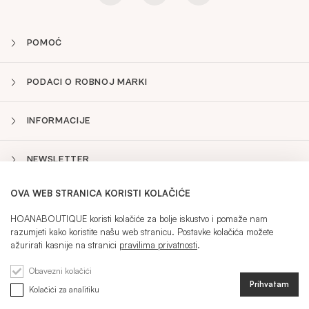
POMOĆ
PODACI O ROBNOJ MARKI
INFORMACIJE
NEWSLETTER
OVA WEB STRANICA KORISTI KOLAČIĆE
HR
Sidebar
HOANABOUTIQUE koristi kolačiće za bolje iskustvo i pomaže nam
razumjeti kako koristite našu web stranicu. Postavke kolačića možete
ažurirati kasnije na stranici
pravilima privatnosti
.
TRENUTNI JEZIK:
HR
Obavezni kolačići
Prihvatam
Kolačići za analitiku
@ 2026 HOANA
REGISTRACIJA
PRIJAVITE SE