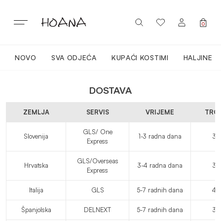
Preskoči
na
sadržaj
0
NOVO
SVA ODJEĆA
KUPAĆI KOSTIMI
HALJINE
PRIJAVITE SE / REGISTRIRAJTE SE
NOVO
DOSTAVA
CLOTHING
ZEMLJA
SERVIS
VRIJEME
TRO
GLS/ One
Slovenija
1-3 radna dana
3.
LOUNGEWEAR
Express
GLS/Overseas
Hrvatska
3-4 radna dana
3.
Express
ACTIVEWEAR
Italija
GLS
5-7 radnih dana
4.
TOPI
Španjolska
DELNEXT
5-7 radnih dana
3.