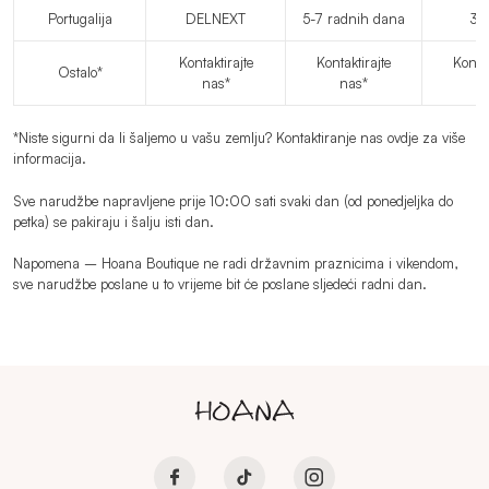
Portugalija
DELNEXT
5-7 radnih dana
3.
HALJINE
Kontaktirajte
Kontaktirajte
Kontak
Ostalo*
nas*
nas*
n
KUPAĆI KOSTIMI
*Niste sigurni da li šaljemo u vašu zemlju? Kontaktiranje nas ovdje za više
informacija.
OBUĆA
Sve narudžbe napravljene prije 10:00 sati svaki dan (od ponedjeljka do
petka) se pakiraju i šalju isti dan.
Napomena – Hoana Boutique ne radi državnim praznicima i vikendom,
DODACI
sve narudžbe poslane u to vrijeme bit će poslane sljedeći radni dan.
RASPRODAJA
VIŠE INFORMACIJA