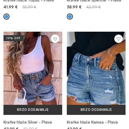
41.99
€
53.99
€
38.99
€
42.99
€
19% OFF
VIŠE INFORMACIJA
BRZO DODAVANJE
BRZO DODAVANJE
Kratke hlače Silver - Plava
Kratke hlače Kamea - Plava