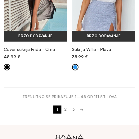
BRZO DODAVANJE
BRZO DODAVANJE
Cover suknja Frida - Crna
Suknja Willa - Plava
48.99
€
38.99
€
TRENUTNO SE PRIKAZUJE
1–48
OD
111
STILOVA
1
2
3
→