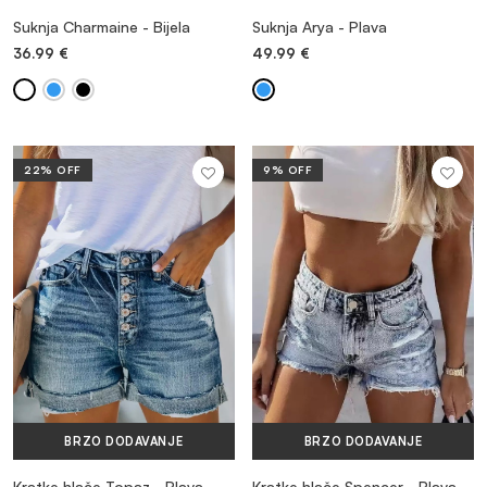
Suknja Charmaine - Bijela
Suknja Arya - Plava
36.99
€
49.99
€
22% OFF
9% OFF
BRZO DODAVANJE
BRZO DODAVANJE
Kratke hlače Topaz - Plava
Kratke hlače Spencer - Plava