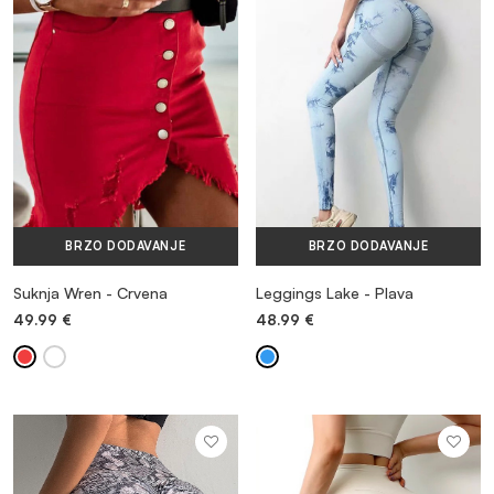
HALJINE
KUPAĆI KOSTIMI
OBUĆA
BRZO DODAVANJE
BRZO DODAVANJE
DODACI
Suknja Wren - Crvena
Leggings Lake - Plava
49.99
€
48.99
€
RASPRODAJA