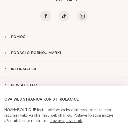
POMOĆ
PODACI O ROBNOJ MARKI
INFORMACIJE
NEWSLETTER
OVA WEB STRANICA KORISTI KOLAČIĆE
HR
Sidebar
HOANABOUTIQUE koristi kolačiće za bolje iskustvo i pomaže nam
razumjeti kako koristite našu web stranicu. Postavke kolačića možete
ažurirati kasnije na stranici
pravilima privatnosti
.
TRENUTNI JEZIK:
HR