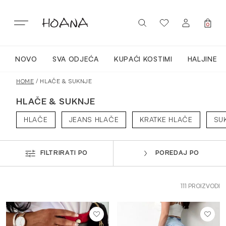
Preskoči
na
sadržaj
0
NOVO
SVA ODJEĆA
KUPAĆI KOSTIMI
HALJINE
PRIJAVITE SE / REGISTRIRAJTE SE
NOVO
HOME
/ HLAČE & SUKNJE
HLAČE & SUKNJE
CLOTHING
HLAČE
JEANS HLAČE
KRATKE HLAČE
SU
LOUNGEWEAR
FILTRIRATI PO
POREDAJ PO
ACTIVEWEAR
111 PROIZVODI
TOPI