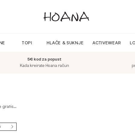
INE
TOPI
HLAČE & SUKNJE
ACTIVEWEAR
L
5€ kod za popust
Kada kreirate Hoana račun
p
e gratis…