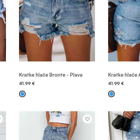
POGLEDAJTE PROIZVOD
POGLEDA
Kratke hlače Bronte - Plava
Kratke hlače 
41.99
€
41.99
€
BRZO DODAVANJE
BRZO