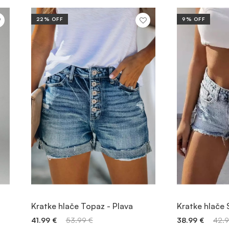
22% OFF
9% OFF
POGLEDAJTE PROIZVOD
POGLEDA
Kratke hlače Topaz - Plava
Kratke hlače 
41.99
€
53.99
€
38.99
€
42.
BRZO DODAVANJE
BRZO