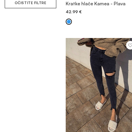
POGLEDAJTE PROIZVOD
OČISTITE FILTRE
Kratke hlače Kamea - Plava
42.99
€
BRZO DODAVANJE