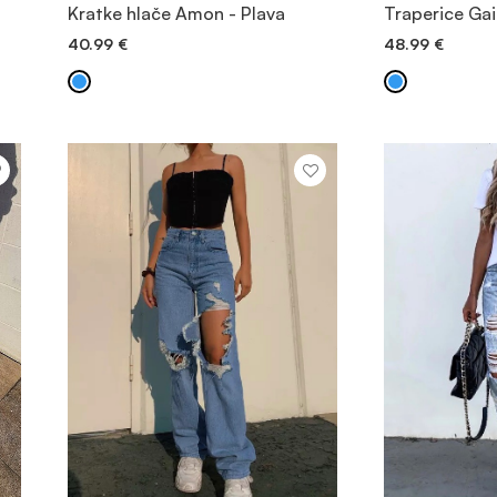
POGLEDAJTE PROIZVOD
POGLEDA
Kratke hlače Amon - Plava
Traperice Gai
40.99
€
48.99
€
BRZO DODAVANJE
BRZO