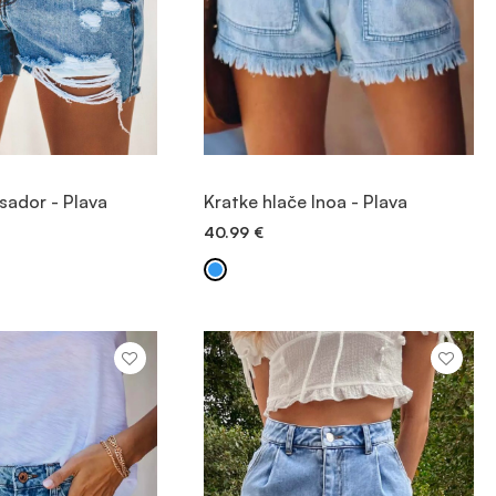
JTE PROIZVOD
POGLEDAJTE PROIZVOD
Isador - Plava
Kratke hlače Inoa - Plava
40.99
€
 DODAVANJE
BRZO DODAVANJE