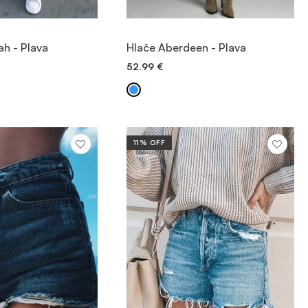
JTE PROIZVOD
POGLEDAJTE PROIZVOD
ah - Plava
Hlače Aberdeen - Plava
52.99
€
 DODAVANJE
BRZO DODAVANJE
11% OFF