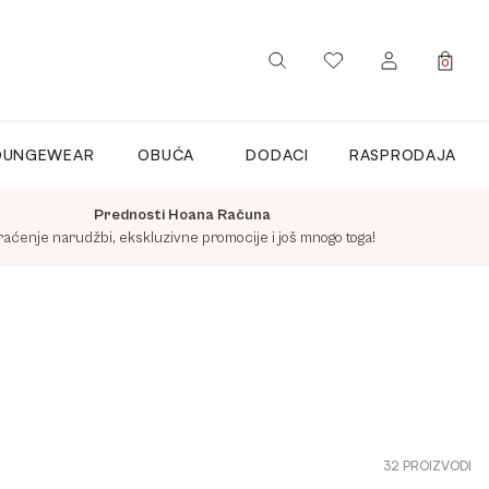
0
PRIJAVITE SE / REGISTRIRAJTE
OUNGEWEAR
OBUĆA
DODACI
RASPRODAJA
SE
Prednosti Hoana Računa
raćenje narudžbi, ekskluzivne promocije i još mnogo toga!
32 PROIZVODI