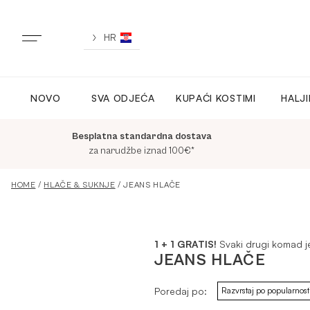
Preskoči
na
sadržaj
HR
NOVO
SVA ODJEĆA
KUPAĆI KOSTIMI
HALJ
NOVO
Besplatna standardna dostava
CLOTHING
za narudžbe iznad 100€*
HOME
/
HLAČE & SUKNJE
/ JEANS HLAČE
LOUNGEWEAR
1 + 1 GRATIS!
Svaki drugi komad j
ACTIVEWEAR
JEANS HLAČE
Poredaj po:
TOPI