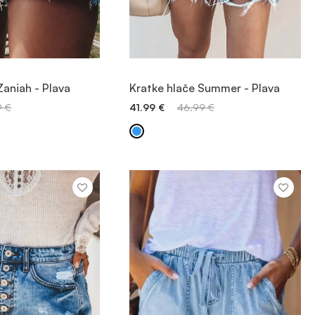
JTE PROIZVOD
POGLEDAJTE PROIZVOD
Zaniah - Plava
Kratke hlače Summer - Plava
9
€
41.99
€
46.99
€
 DODAVANJE
BRZO DODAVANJE