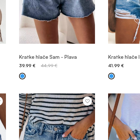
POGLEDAJTE PROIZVOD
POGLEDA
Kratke hlače Sam - Plava
Kratke hlače 
39.99
€
44.99
€
41.99
€
BRZO DODAVANJE
BRZO