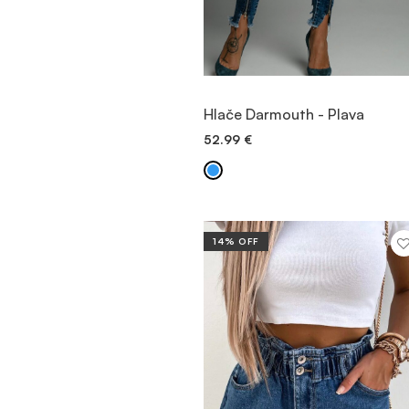
POGLEDAJTE PROIZVOD
Hlače Darmouth - Plava
52.99
€
BRZO DODAVANJE
14% OFF