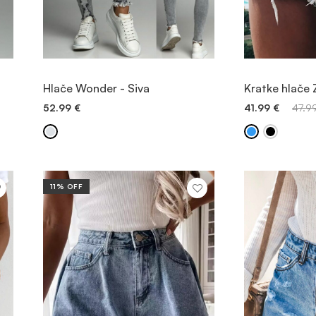
POGLEDAJTE PROIZVOD
POGLEDA
Hlače Wonder - Siva
Kratke hlače 
52.99
€
41.99
€
47.9
BRZO DODAVANJE
BRZO
11% OFF