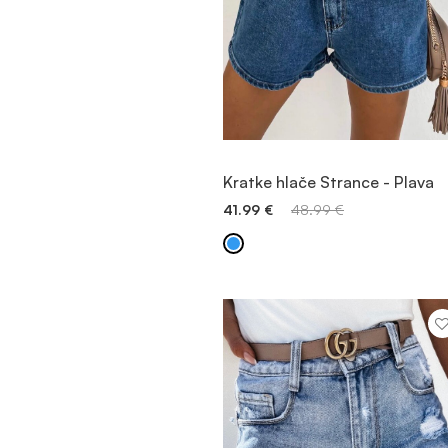
POGLEDAJTE PROIZVOD
Kratke hlače Strance - Plava
41.99
€
48.99
€
BRZO DODAVANJE