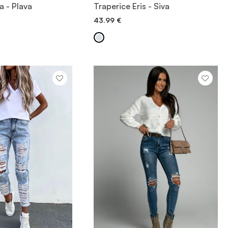
JTE PROIZVOD
POGLEDAJTE PROIZVOD
a - Plava
Traperice Eris - Siva
43.99
€
 DODAVANJE
BRZO DODAVANJE