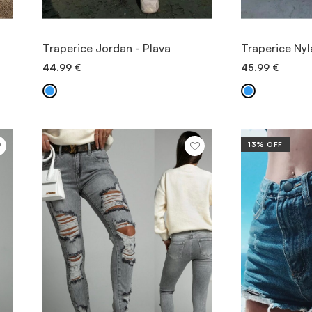
POGLEDAJTE PROIZVOD
POGLEDA
Traperice Jordan - Plava
Traperice Nyl
44.99
€
45.99
€
BRZO DODAVANJE
BRZO
13% OFF