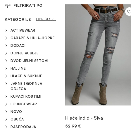
FILTRIRATI PO
HALJINE
KATEGORIJE
OBRIŠI SVE
ACTIVEWEAR
KUPAĆI KOSTIMI
ČARAPE & HULA-HOPKE
DODACI
OBUĆA
DONJE RUBLJE
DVODIJELNI SETOVI
HALJINE
DODACI
HLAČE & SUKNJE
JAKNE I GORNJA
ODJEĆA
RASPRODAJA
KUPAĆI KOSTIMI
LOUNGEWEAR
NOVO
POGLEDAJTE PROIZVOD
Hlače Indid - Siva
OBUĆA
52.99
€
RASPRODAJA
BRZO DODAVANJE