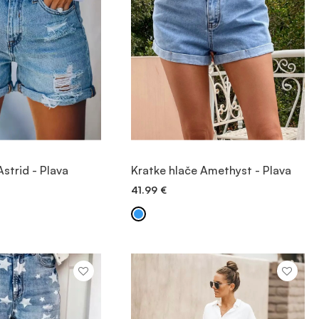
JTE PROIZVOD
POGLEDAJTE PROIZVOD
Astrid - Plava
Kratke hlače Amethyst - Plava
41.99
€
 DODAVANJE
BRZO DODAVANJE