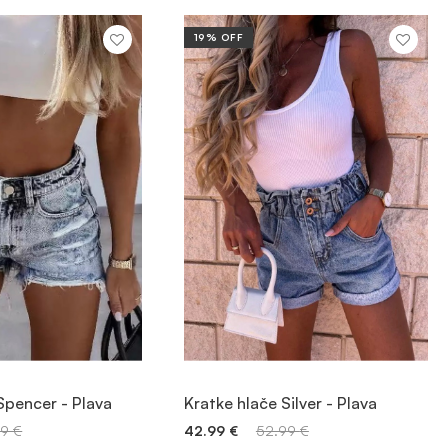
19% OFF
JTE PROIZVOD
POGLEDAJTE PROIZVOD
Spencer - Plava
Kratke hlače Silver - Plava
99
€
42.99
€
52.99
€
 DODAVANJE
BRZO DODAVANJE