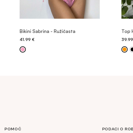
POGLEDAJTE PROIZVOD
Bikini Sabrina - Ružičasta
Top 
41.99
€
39.9
BRZO DODAVANJE
POMOĆ
PODACI O RO