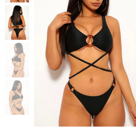
HALJINE
KUPAĆI KOSTIMI
OBUĆA
DODACI
RASPRODAJA