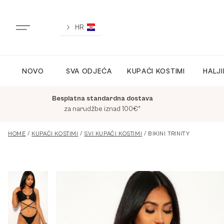
Preskoči
na
sadržaj
HR
NOVO
SVA ODJEĆA
KUPAĆI KOSTIMI
HALJ
NOVO
Besplatna standardna dostava
CLOTHING
za narudžbe iznad 100€*
HOME
/
KUPAĆI KOSTIMI
/
SVI KUPAĆI KOSTIMI
/ BIKINI TRINITY
LOUNGEWEAR
ACTIVEWEAR
TOPI