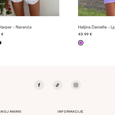
POGLEDAJTE PROIZVOD
POGLEDAJTE
Harper - Naranča
Haljina Danielle - L
9
€
43.99
€
BRZO DODAVANJE
BRZO DOD
BNOJ MARKI
INFORMACIJE