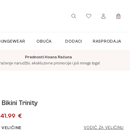
0
PRIJAVITE SE / REGISTRIRAJTE
OUNGEWEAR
OBUĆA
DODACI
RASPRODAJA
SE
Prednosti Hoana Računa
raćenje narudžbi, ekskluzivne promocije i još mnogo toga!
Bikini Trinity
41.99
€
VELIČINE
VODIČ ZA VELIČINU