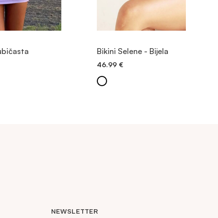
 PROIZVOD
POGLEDAJTE PROIZVOD
jubičasta
Bikini Selene - Bijela
46.99
€
AVANJE
BRZO DODAVANJE
NEWSLETTER